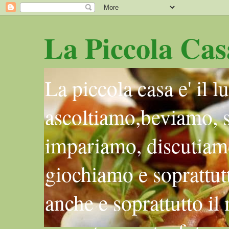
La Piccola Cas
La piccola casa e' il 
ascoltiamo,beviamo, 
impariamo, discutiam
giochiamo e soprattutt
anche e soprattutto il