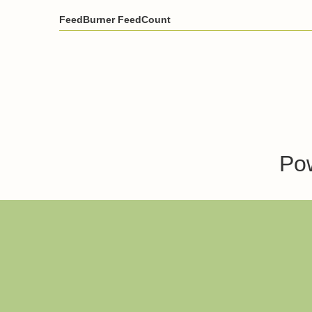
FeedBurner FeedCount
Po