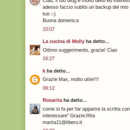
Ciao, il tuo blog è molto bello ed intere
adesso faccio subito un backup del mio 
tuo :-)
Buona domenica
10:07
La cucina di Molly
ha detto...
Ottimo suggerimento, grazie! Ciao
16:27
k
ha detto...
Grazie Max, molto utile!!!!
09:12
Rosarita
ha detto...
come si fa per far apparire la scritta con 
interessare" Grazie.Rita
marita11@libero.it