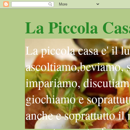
La Piccola Cas
La piccola casa e' il 
ascoltiamo,beviamo, 
impariamo, discutiam
giochiamo e soprattutt
anche e soprattutto il