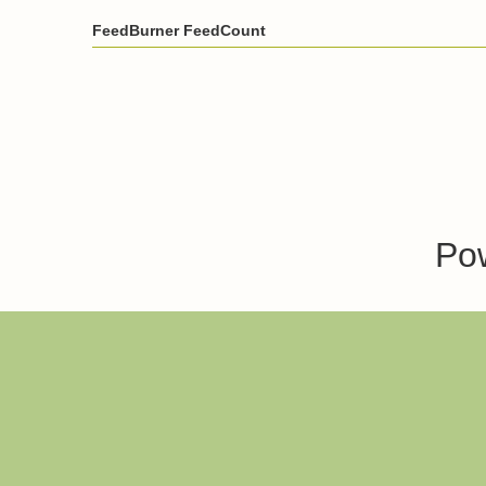
FeedBurner FeedCount
Po